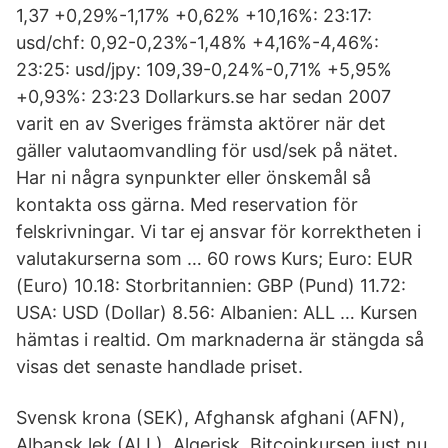
1,37 +0,29%-1,17% +0,62% +10,16%: 23:17:
usd/chf: 0,92-0,23%-1,48% +4,16%-4,46%:
23:25: usd/jpy: 109,39-0,24%-0,71% +5,95%
+0,93%: 23:23 Dollarkurs.se har sedan 2007
varit en av Sveriges främsta aktörer när det
gäller valutaomvandling för usd/sek på nätet.
Har ni några synpunkter eller önskemål så
kontakta oss gärna. Med reservation för
felskrivningar. Vi tar ej ansvar för korrektheten i
valutakurserna som … 60 rows Kurs; Euro: EUR
(Euro) 10.18: Storbritannien: GBP (Pund) 11.72:
USA: USD (Dollar) 8.56: Albanien: ALL … Kursen
hämtas i realtid. Om marknaderna är stängda så
visas det senaste handlade priset.
Svensk krona (SEK), Afghansk afghani (AFN),
Albansk lek (ALL), Algerisk Bitcoinkursen just nu