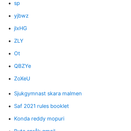
sp
yjbwz
jlxHG
ZLY
Ot
QBZYe
ZoXeU
Sjukgymnast skara malmen
Saf 2021 rules booklet
Konda reddy mopuri