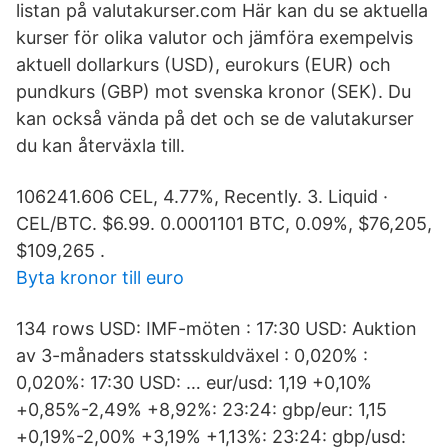
listan på valutakurser.com Här kan du se aktuella
kurser för olika valutor och jämföra exempelvis
aktuell dollarkurs (USD), eurokurs (EUR) och
pundkurs (GBP) mot svenska kronor (SEK). Du
kan också vända på det och se de valutakurser
du kan återväxla till.
106241.606 CEL, 4.77%, Recently. 3. Liquid ·
CEL/BTC. $6.99. 0.0001101 BTC, 0.09%, $76,205,
$109,265 .
Byta kronor till euro
134 rows USD: IMF-möten : 17:30 USD: Auktion
av 3-månaders statsskuldväxel : 0,020% :
0,020%: 17:30 USD: … eur/usd: 1,19 +0,10%
+0,85%-2,49% +8,92%: 23:24: gbp/eur: 1,15
+0,19%-2,00% +3,19% +1,13%: 23:24: gbp/usd: