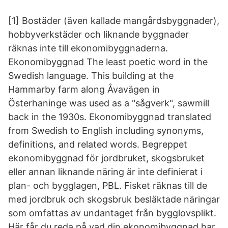
[1] Bostäder (även kallade mangårdsbyggnader),
hobbyverkstäder och liknande byggnader
räknas inte till ekonomibyggnaderna.
Ekonomibyggnad The least poetic word in the
Swedish language. This building at the
Hammarby farm along Åvavägen in
Österhaninge was used as a "sågverk", sawmill
back in the 1930s. Ekonomibyggnad translated
from Swedish to English including synonyms,
definitions, and related words. Begreppet
ekonomibyggnad för jordbruket, skogsbruket
eller annan liknande näring är inte definierat i
plan-­ och bygglagen, PBL. Fisket räknas till de
med jordbruk och skogsbruk besläktade näringar
som omfattas av undantaget från bygglovsplikt.
Här får du reda på vad din ekonomibyggnad har