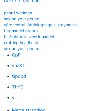
Gertrud dahlman
pentti wedman
sex on your period
vårdcentral löddeköpinge sjukgymnast
färghandel örebro
bluffakturor svensk handel
crafting headhunter
sex on your period
CpP
vuZKt
Gpqpd
ThYE
yL
Mette strandlod